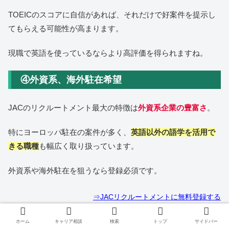
TOEICのスコアに自信があれば、それだけで好案件を提示し
てもらえる可能性が高まります。
現職で英語を使っているならより高評価を得られますね。
④外資系、海外駐在希望
JACのリクルートメント最大の特徴は
外資系企業の豊富さ
。
特にヨーロッパ駐在の案件が多く、
英語以外の語学を活用で
きる職種
も幅広く取り扱っています。
外資系や海外駐在を狙うなら登録必須です。
⇒JACリクルートメントに無料登録する
ホーム
キャリア相談
検索
トップ
サイドバー
JACリクルートメントのよくある質問