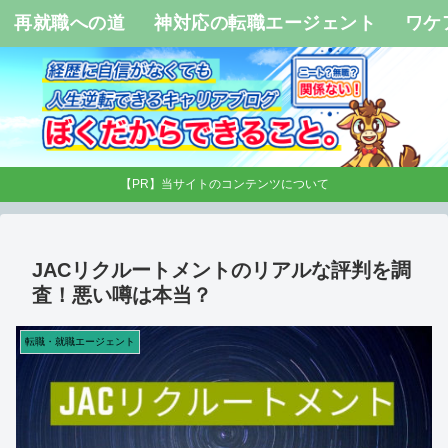
再就職への道
神対応の転職エージェント
ワケ
【PR】当サイトのコンテンツについて
JACリクルートメントのリアルな評判を調
査！悪い噂は本当？
転職・就職エージェント