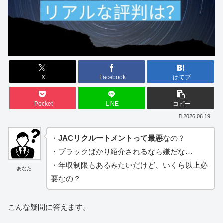
X
Facebook
はてブ
Pocket
LINE
コピー
2026.06.19
・
JACリクルートメントって最悪
なの？
・ブラックばかり紹介されるなら嫌だな…
・年収制限もあるみたいだけど、いくら以上必
あなた
要なの？
こんな疑問に答えます。