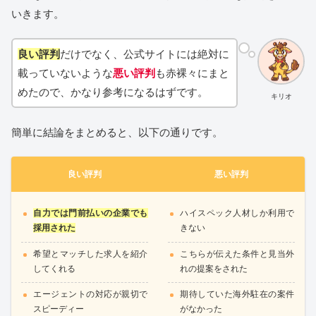
いきます。
良い評判
だけでなく、公式サイトには絶対に
載っていないような
悪い評判
も赤裸々にまと
めたので、かなり参考になるはずです。
キリオ
簡単に結論をまとめると、以下の通りです。
良い評判
悪い評判
自力では門前払いの企業でも
ハイスペック人材しか利用で
採用された
きない
希望とマッチした求人を紹介
こちらが伝えた条件と見当外
してくれる
れの提案をされた
エージェントの対応が親切で
期待していた海外駐在の案件
スピーディー
がなかった