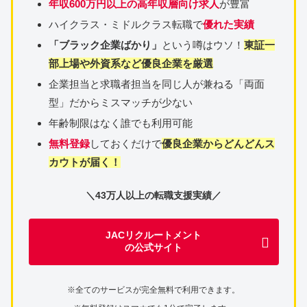
年収600万円以上の高年収層向け求人
が豊富
ハイクラス・ミドルクラス転職で
優れた実績
「ブラック企業ばかり」
という噂はウソ！
東証一
部上場や外資系など優良企業を厳選
企業担当と求職者担当を同じ人が兼ねる「両面
型」だからミスマッチが少ない
年齢制限はなく誰でも利用可能
無料登録
しておくだけで
優良企業からどんどんス
カウトが届く！
＼43万人以上の転職支援実績／
JACリクルートメント
の公式サイト
※全てのサービスが完全無料で利用できます。