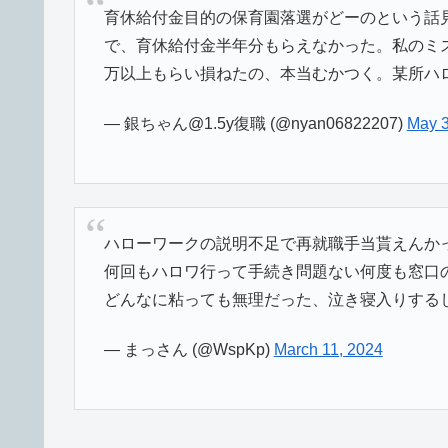
育休給付金目的の保育園落選がどーのという話
で、育休給付金半年分もらえなかった。私のミス
万以上もらい損ねたの、本当むかつく。某所ハ
— 銀ちゃん@1.5y復職 (@nyan06822207)
May 3
ハローワークの説明不足で再就職手当貰えんか
何回もハロワ行って手続き問題ない何度も窓口
どんなに粘っても無理だった、泣き寝入りする
— まっさん (@WspKp)
March 11, 2024